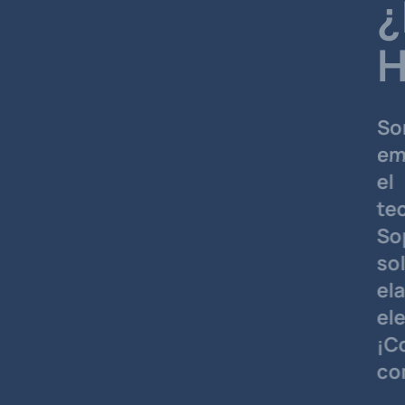
¿Por qu
Hostin
Somos una ma
empresa con ma
el mercado, 
tecnológicas pa
Soporte es un
soluciona la
elaboración
electrónico cor
¡Contáctanos
compromiso!