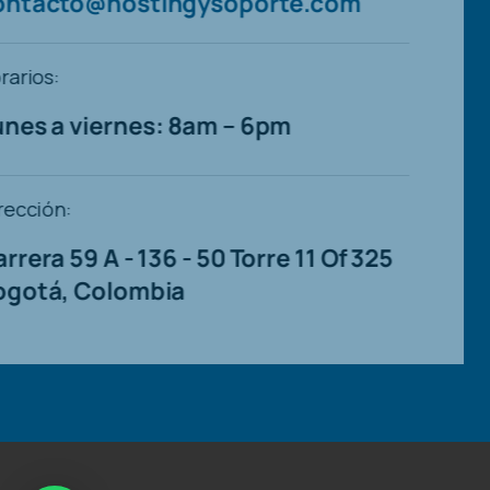
contacto@hostingysoporte.c
Horarios:
Lunes a viernes: 8am – 6pm
Dirección:
Carrera 59 A - 136 - 50 Torre 11 O
Bogotá, Colombia