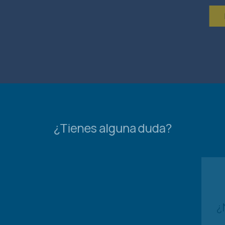
Habla con un ​espe
¿Tienes alguna duda?
¿​Necesitas ayuda? C