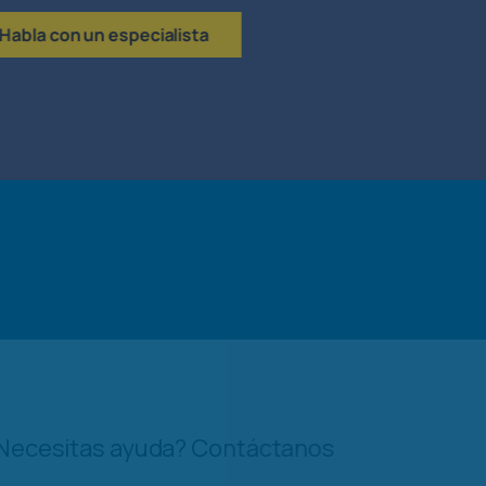
cialista
ontáctanos